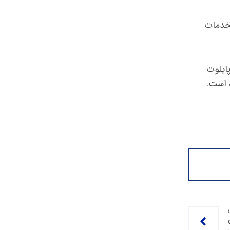
 خدمات
پایلوت
 است.